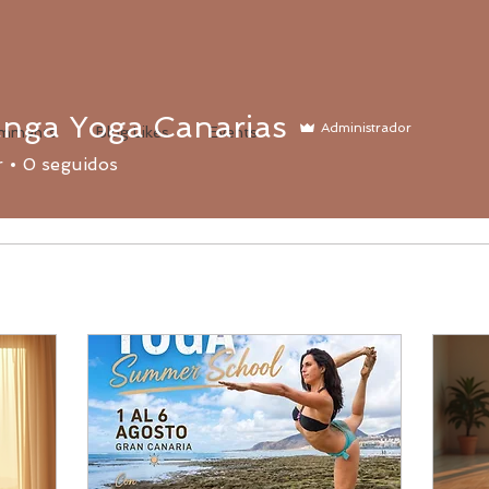
nga Yoga Canarias
Administrador
omments
Blog Likes
Events
r
0
seguidos
9