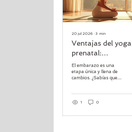
20 jul 2026
∙
3
min
Ventajas del yoga
prenatal:
Beneficios del yo
El embarazo es una
durante el
etapa única y llena de
cambios. ¿Sabías que el
embarazo
yoga puede ser tu
mejor aliado en este
viaje? Practicar yoga
durante el embarazo
1
0
no solo es seguro, sino
que también aporta
múltiples beneficios
para el cuerpo y la