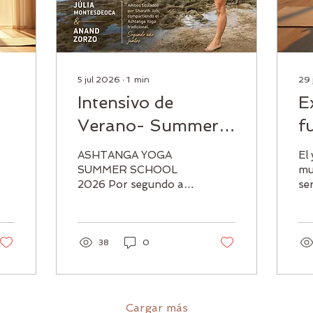
5 jul 2026
∙
1
min
29 
Intensivo de
E
Verano- Summer
f
ga
School
y
ASHTANGA YOGA
El
c
SUMMER SCHOOL
mu
2026 Por segundo año
se
h
consecutivo nos
eje
reunimos en Gran
ca
Canaria para
un
compartir unos días de
esp
38
0
práctica, estudio y
de
convivencia alrededor
pr
del Ashtanga Yoga
tr
tradicional. Será una
¡V
Cargar más